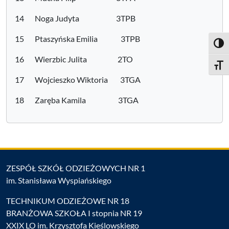
14 Noga Judyta 3TPB
15 Ptaszyńska Emilia 3TPB
Toggl
16 Wierzbic Julita 2TO
Toggle
17 Wojcieszko Wiktoria 3TGA
18 Zaręba Kamila 3TGA
ZESPÓŁ SZKÓŁ ODZIEŻOWYCH NR 1
im. Stanisława Wyspiańskiego
TECHNIKUM ODZIEŻOWE NR 18
BRANŻOWA SZKOŁA I stopnia NR 19
XXIX LO im. Krzysztofa Kieślowskiego