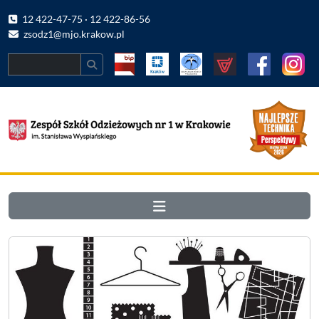
12 422-47-75 · 12 422-86-56
zsodz1@mjo.krakow.pl
Search