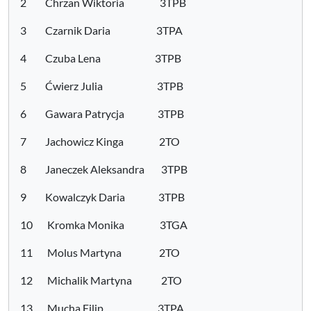
2 Chrzan Wiktoria 3TPB
3 Czarnik Daria 3TPA
4 Czuba Lena 3TPB
5 Ćwierz Julia 3TPB
6 Gawara Patrycja 3TPB
7 Jachowicz Kinga 2TO
8 Janeczek Aleksandra 3TPB
9 Kowalczyk Daria 3TPB
10 Kromka Monika 3TGA
11 Molus Martyna 2TO
12 Michalik Martyna 2TO
13 Mucha Filip 3TPA