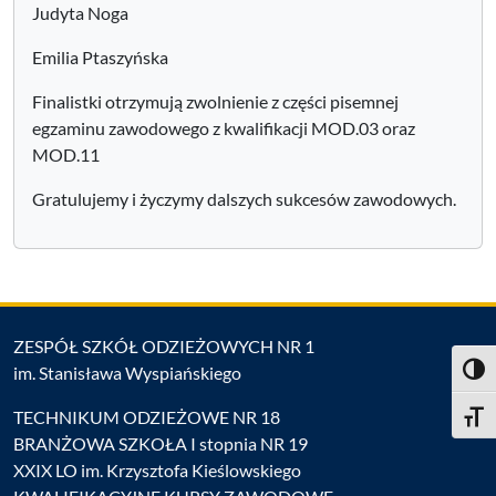
Judyta Noga
Emilia Ptaszyńska
Finalistki otrzymują zwolnienie z części pisemnej
egzaminu zawodowego z kwalifikacji MOD.03 oraz
MOD.11
Gratulujemy i życzymy dalszych sukcesów zawodowych.
ZESPÓŁ SZKÓŁ ODZIEŻOWYCH NR 1
im. Stanisława Wyspiańskiego
Toggl
TECHNIKUM ODZIEŻOWE NR 18
Toggle
BRANŻOWA SZKOŁA I stopnia NR 19
XXIX LO im. Krzysztofa Kieślowskiego