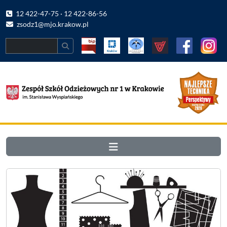
12 422-47-75 · 12 422-86-56
zsodz1@mjo.krakow.pl
Search