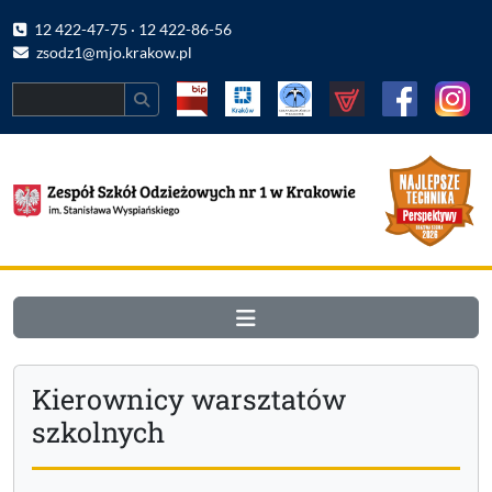
12 422-47-75 · 12 422-86-56
zsodz1@mjo.krakow.pl
Search
Kierownicy warsztatów
szkolnych