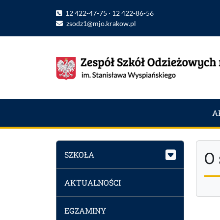
12 422-47-75 · 12 422-86-56
zsodz1@mjo.krakow.pl
A
O 
SZKOŁA
AKTUALNOŚCI
EGZAMINY