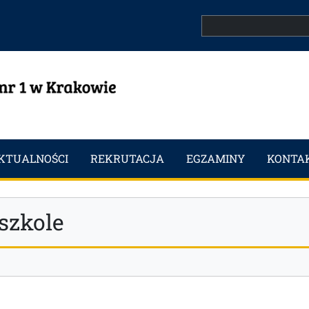
Search
KTUALNOŚCI
REKRUTACJA
EGZAMINY
KONTA
szkole