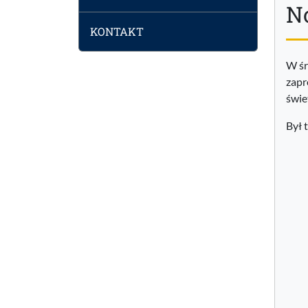
N
KONTAKT
W śr
zapr
świe
Był 