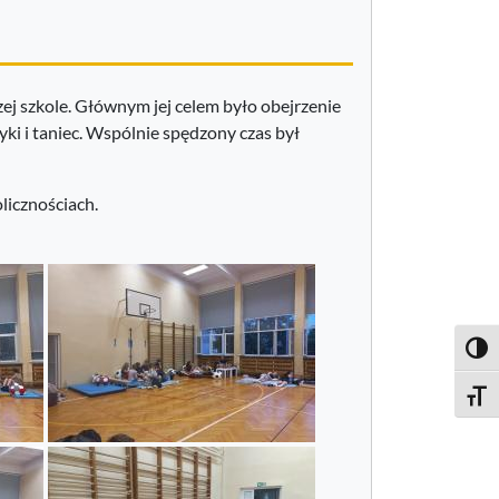
zej szkole. Głównym jej celem było obejrzenie
i i taniec. Wspólnie spędzony czas był
licznościach.
Toggl
Toggle