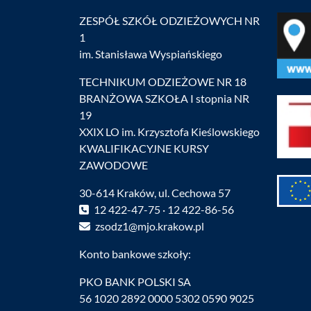
ZESPÓŁ SZKÓŁ ODZIEŻOWYCH NR
1
im. Stanisława Wyspiańskiego
TECHNIKUM ODZIEŻOWE NR 18
BRANŻOWA SZKOŁA I stopnia NR
19
XXIX LO im. Krzysztofa Kieślowskiego
KWALIFIKACYJNE KURSY
ZAWODOWE
30-614 Kraków, ul. Cechowa 57
12 422-47-75 · 12 422-86-56
zsodz1@mjo.krakow.pl
Konto bankowe szkoły:
PKO BANK POLSKI SA
56 1020 2892 0000 5302 0590 9025