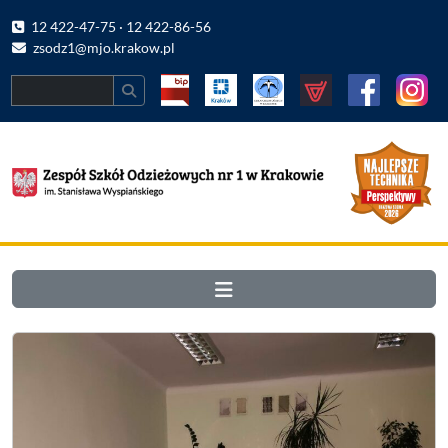
12 422-47-75 · 12 422-86-56
zsodz1@mjo.krakow.pl
Search