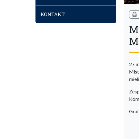
KONTAKT
M
M
27 m
Mist
miel
Zesp
Komi
Grat