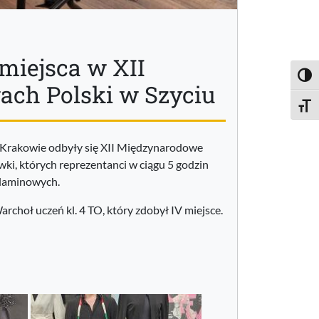
miejsca w XII
Toggl
ch Polski w Szyciu
Toggle
 Krakowie odbyły się XII Międzynarodowe
ki, których reprezentanci w ciągu 5 godzin
ulaminowych.
hoł uczeń kl. 4 TO, który zdobył IV miejsce.