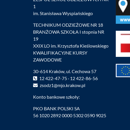
1
im. Stanisława Wyspiańskiego
TECHNIKUM ODZIEŻOWE NR 18
BRANŻOWA SZKOŁA I stopnia NR
19
XXIX LO im. Krzysztofa Kieślowskiego
KWALIFIKACYJNE KURSY
ZAWODOWE
30-614 Kraków, ul. Cechowa 57
12 422-47-75 · 12 422-86-56
zsodz1@mjo.krakow.pl
Konto bankowe szkoły:
PKO BANK POLSKI SA
56 1020 2892 0000 5302 0590 9025