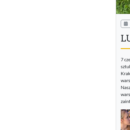
L
7 cz
sztu
Krak
wars
Nasz
wars
zain