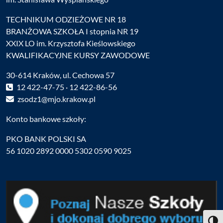
TECHNIKUM ODZIEŻOWE NR 18
BRANŻOWA SZKOŁA I stopnia NR 19
XXIX LO im. Krzysztofa Kieślowskiego
KWALIFIKACYJNE KURSY ZAWODOWE
30-614 Kraków, ul. Cechowa 57
12 422-47-75 · 12 422-86-56
zsodz1@mjo.krakow.pl
Konto bankowe szkoły:
PKO BANK POLSKI SA
56 1020 2892 0000 5302 0590 9025
Toggl