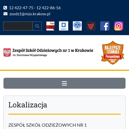
12 422-47-75 · 12 422-86-56
zsodz1@mjo.krakow.pl
Search
Lokalizacja
ZESPÓŁ SZKÓŁ ODZIEŻOWYCH NR 1