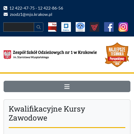
12 422-47-75 · 12 422-86-56
zsodz1@mjo.krakow.pl
Search
Kwalifikacyjne Kursy
Zawodowe