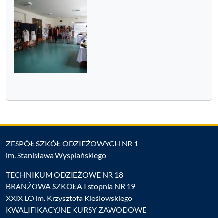
ZESPÓŁ SZKÓŁ ODZIEŻOWYCH NR 1
im. Stanisława Wyspiańskiego
TECHNIKUM ODZIEŻOWE NR 18
BRANŻOWA SZKOŁA I stopnia NR 19
XXIX LO im. Krzysztofa Kieślowskiego
KWALIFIKACYJNE KURSY ZAWODOWE