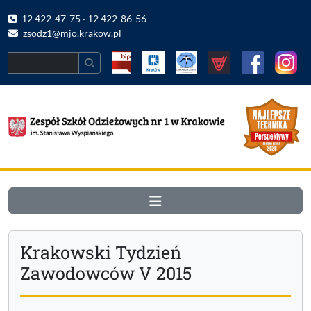
12 422-47-75 · 12 422-86-56
zsodz1@mjo.krakow.pl
Search
Krakowski Tydzień
Zawodowców V 2015