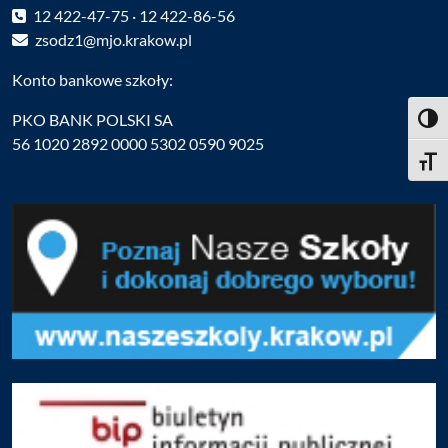
12 422-47-75 · 12 422-86-56
zsodz1@mjo.krakow.pl
Konto bankowe szkoły:
PKO BANK POLSKI SA
Toggl
56 1020 2892 0000 5302 0590 9025
Toggle