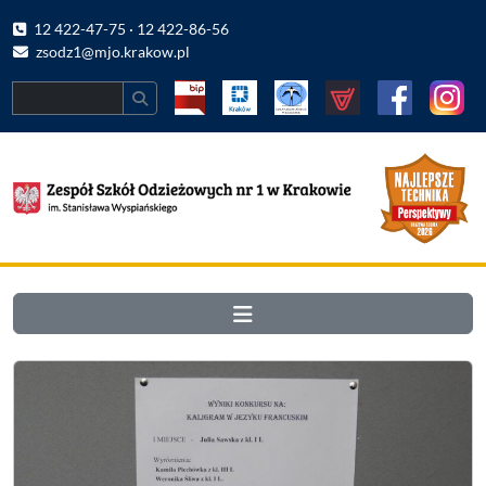
12 422-47-75 · 12 422-86-56
zsodz1@mjo.krakow.pl
Search