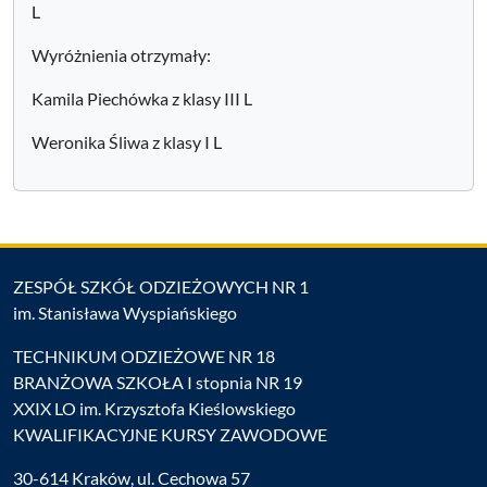
L
Wyróżnienia otrzymały:
Kamila Piechówka z klasy III L
Weronika Śliwa z klasy I L
ZESPÓŁ SZKÓŁ ODZIEŻOWYCH NR 1
im. Stanisława Wyspiańskiego
TECHNIKUM ODZIEŻOWE NR 18
BRANŻOWA SZKOŁA I stopnia NR 19
XXIX LO im. Krzysztofa Kieślowskiego
KWALIFIKACYJNE KURSY ZAWODOWE
30-614 Kraków, ul. Cechowa 57