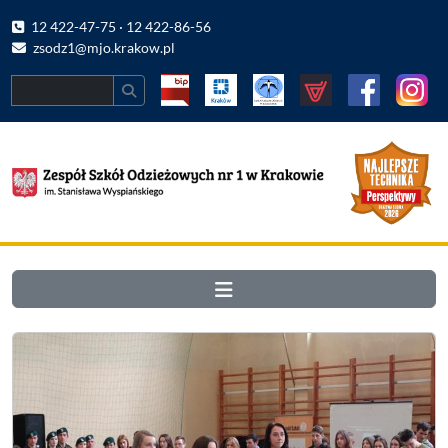
12 422-47-75 · 12 422-86-56
zsodz1@mjo.krakow.pl
Search