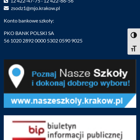
12 422-47-75 · 12 422-86-56
zsodz1@mjo.krakow.pl
Konto bankowe szkoły:
PKO BANK POLSKI SA
Toggl
56 1020 2892 0000 5302 0590 9025
Toggle