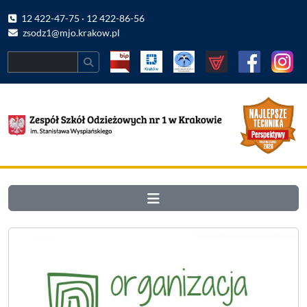
12 422-47-75 · 12 422-86-56
zsodz1@mjo.krakow.pl
Search