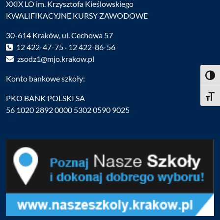
XXIX LO im. Krzysztofa Kieślowskiego
KWALIFIKACYJNE KURSY ZAWODOWE
30-614 Kraków, ul. Cechowa 57
12 422-47-75 · 12 422-86-56
zsodz1@mjo.krakow.pl
Toggl
Konto bankowe szkoły:
PKO BANK POLSKI SA
Toggle
56 1020 2892 0000 5302 0590 9025