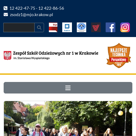
12 422-47-75 · 12 422-86-56
zsodz1@mjo.krakow.pl
Search