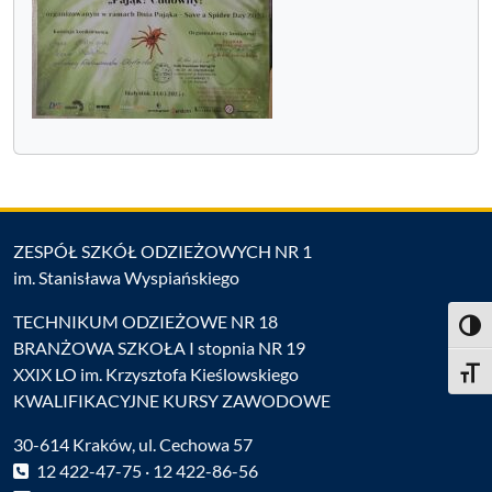
ZESPÓŁ SZKÓŁ ODZIEŻOWYCH NR 1
im. Stanisława Wyspiańskiego
TECHNIKUM ODZIEŻOWE NR 18
Toggl
BRANŻOWA SZKOŁA I stopnia NR 19
XXIX LO im. Krzysztofa Kieślowskiego
Toggle
KWALIFIKACYJNE KURSY ZAWODOWE
30-614 Kraków, ul. Cechowa 57
12 422-47-75 · 12 422-86-56