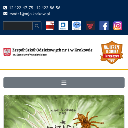
12 422-47-75 · 12 422-86-56
zsodz1@mjo.krakow.pl
Search