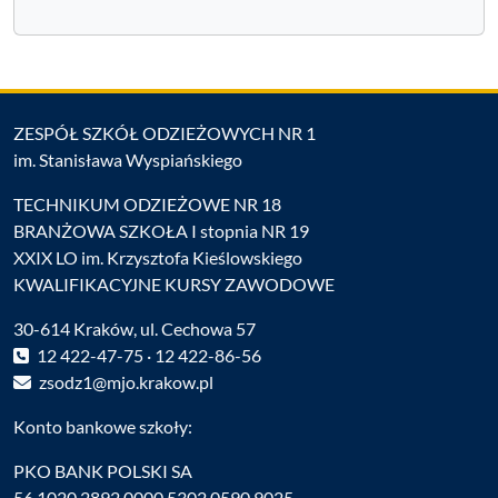
ZESPÓŁ SZKÓŁ ODZIEŻOWYCH NR 1
im. Stanisława Wyspiańskiego
TECHNIKUM ODZIEŻOWE NR 18
BRANŻOWA SZKOŁA I stopnia NR 19
XXIX LO im. Krzysztofa Kieślowskiego
KWALIFIKACYJNE KURSY ZAWODOWE
30-614 Kraków, ul. Cechowa 57
12 422-47-75 · 12 422-86-56
zsodz1@mjo.krakow.pl
Konto bankowe szkoły:
PKO BANK POLSKI SA
56 1020 2892 0000 5302 0590 9025