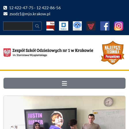
12 422-47-75 · 12 422-86-56
zsodz1@mjo.krakow.pl
Search