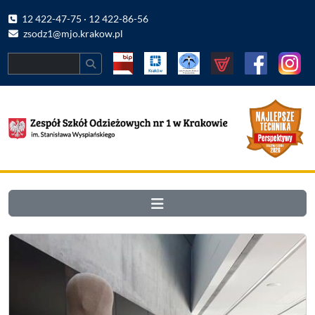
12 422-47-75 · 12 422-86-56
zsodz1@mjo.krakow.pl
Search