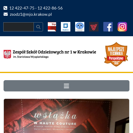
12 422-47-75 · 12 422-86-56
zsodz1@mjo.krakow.pl
Search