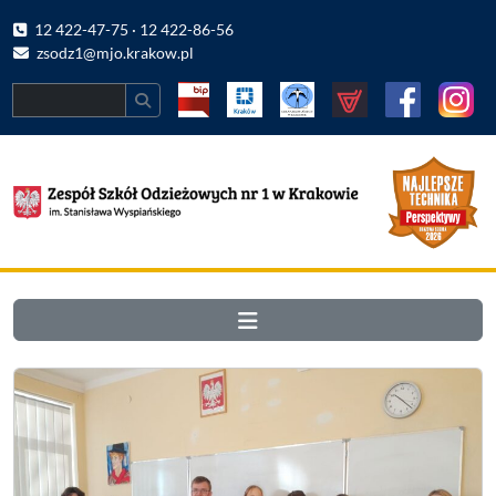
12 422-47-75 · 12 422-86-56
zsodz1@mjo.krakow.pl
Search