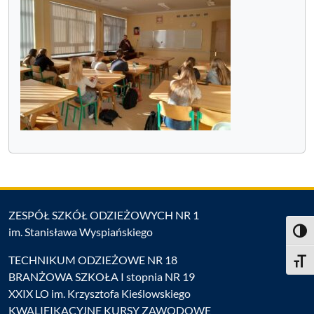
ZESPÓŁ SZKÓŁ ODZIEŻOWYCH NR 1
im. Stanisława Wyspiańskiego
Toggl
TECHNIKUM ODZIEŻOWE NR 18
Toggle
BRANŻOWA SZKOŁA I stopnia NR 19
XXIX LO im. Krzysztofa Kieślowskiego
KWALIFIKACYJNE KURSY ZAWODOWE