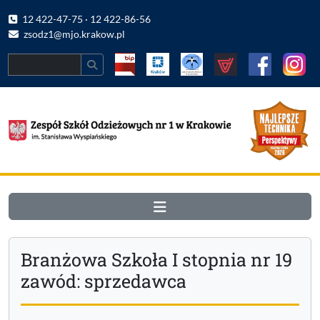
12 422-47-75 · 12 422-86-56
zsodz1@mjo.krakow.pl
Search
Branżowa Szkoła I stopnia nr 19
zawód: sprzedawca