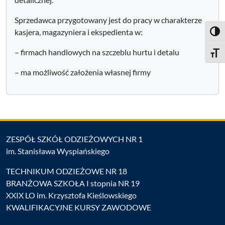
Sprzedawca przygotowany jest do pracy w charakterze
kasjera, magazyniera i ekspedienta w:
Toggl
– firmach handlowych na szczeblu hurtu i detalu
Toggle
– ma możliwość założenia własnej firmy
ZESPÓŁ SZKÓŁ ODZIEŻOWYCH NR 1
im. Stanisława Wyspiańskiego
TECHNIKUM ODZIEŻOWE NR 18
BRANŻOWA SZKOŁA I stopnia NR 19
XXIX LO im. Krzysztofa Kieślowskiego
KWALIFIKACYJNE KURSY ZAWODOWE