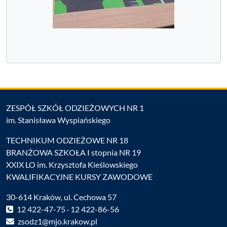
ZESPÓŁ SZKÓŁ ODZIEŻOWYCH NR 1
im. Stanisława Wyspiańskiego
TECHNIKUM ODZIEŻOWE NR 18
BRANŻOWA SZKOŁA I stopnia NR 19
XXIX LO im. Krzysztofa Kieślowskiego
KWALIFIKACYJNE KURSY ZAWODOWE
30-614 Kraków, ul. Cechowa 57
12 422-47-75 · 12 422-86-56
zsodz1@mjo.krakow.pl