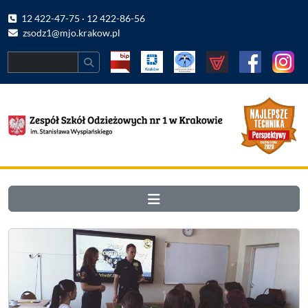
12 422-47-75 · 12 422-86-56
zsodz1@mjo.krakow.pl
Search