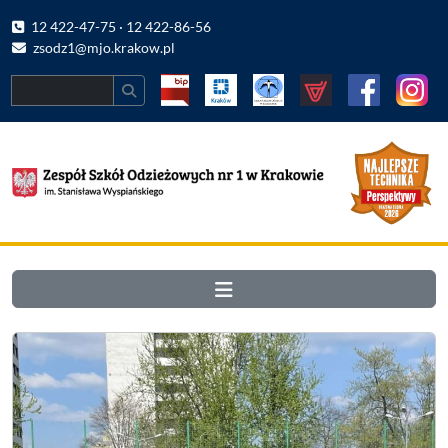
12 422-47-75 · 12 422-86-56
zsodz1@mjo.krakow.pl
Search