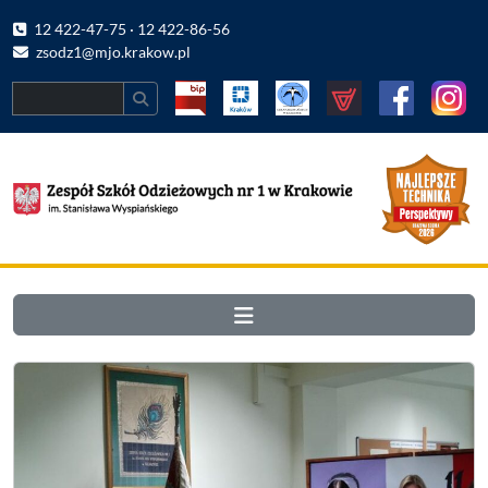
12 422-47-75 · 12 422-86-56
zsodz1@mjo.krakow.pl
Search