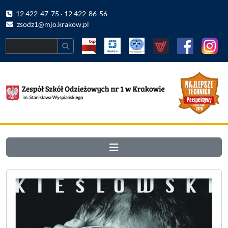
12 422-47-75 · 12 422-86-56
zsodz1@mjo.krakow.pl
Search